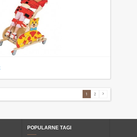
K
1
2
POPULARNE TAGI