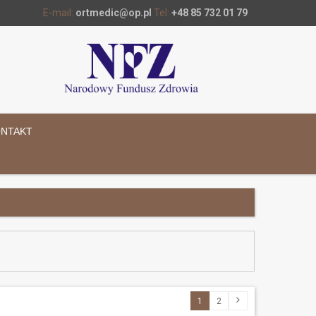
E-mail:
ortmedic@op.pl
Tel:
+48 85 732 01 79
NTAKT
1
2