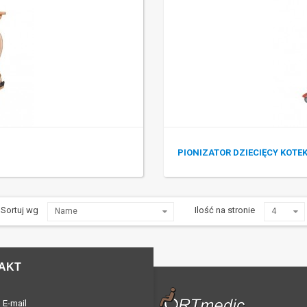
PIONIZATOR DZIECIĘCY KOTE
Sortuj wg
Ilość na stronie
Name
4
AKT
E-mail