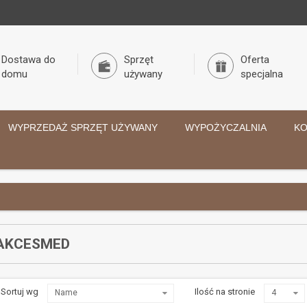
Dostawa do
Sprzęt
Oferta
domu
używany
specjalna
WYPRZEDAŻ SPRZĘT UŻYWANY
WYPOŻYCZALNIA
KO
 AKCESMED
Sortuj wg
Ilość na stronie
Name
4