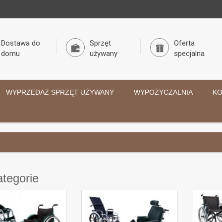
Dostawa do
Sprzęt
Oferta
domu
używany
specjalna
WYPRZEDAŻ SPRZĘT UŻYWANY
WYPOŻYCZALNIA
KO
tegorie