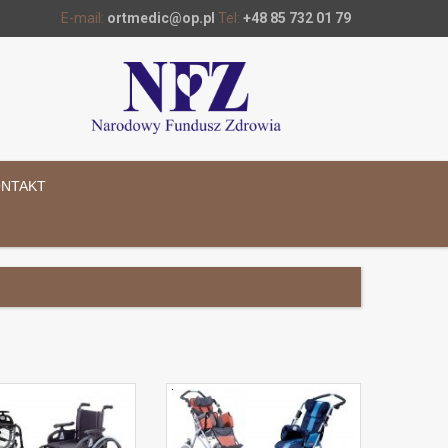
E-mail:
ortmedic@op.pl
Tel:
+48 85 732 01 79
NTAKT