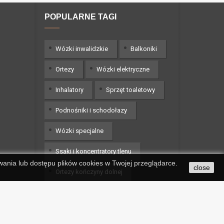
POPULARNE TAGI
Wózki inwalidzkie
Balkoniki
Ortezy
Wózki elektryczne
Inhalatory
Sprzęt toaletowy
Podnośniki i schodołazy
Wózki specjalne
Ssaki i koncentratory tlenu
wania lub dostępu plików cookies w Twojej przeglądarce.
close
Ortezy kończyny dolnej
Wypożyczalnia