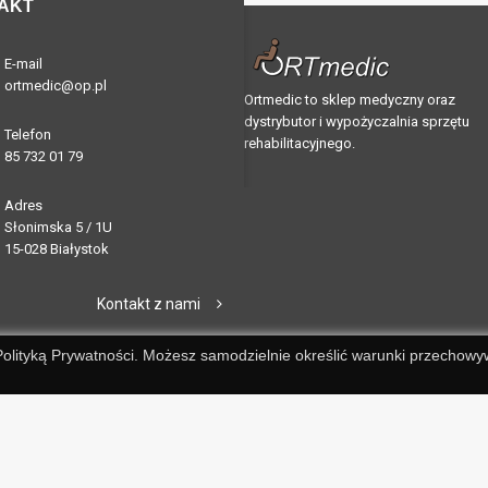
AKT
E-mail
ortmedic@op.pl
Ortmedic to sklep medyczny oraz
dystrybutor i wypożyczalnia sprzętu
Telefon
rehabilitacyjnego.
85 732 01 79
Adres
Słonimska 5 / 1U
15-028 Białystok
Kontakt z nami
 Polityką Prywatności. Możesz samodzielnie określić warunki przechowy
a sprzętu rehabilitacyjnego. Projekt i wykonanie:
Stroniarz.pl
.