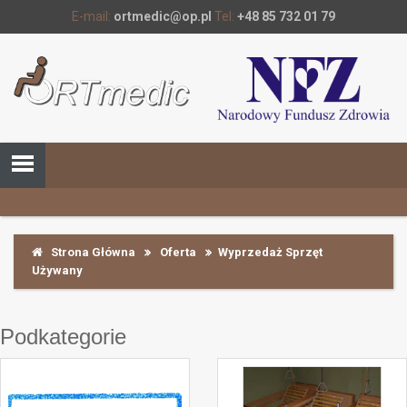
E-mail:
ortmedic@op.pl
Tel:
+48 85 732 01 79
Strona Główna
Oferta
Wyprzedaż Sprzęt
Używany
Podkategorie