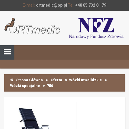
E-mail:
ortmedic@op.pl
Tel:
+48 85 732 01 79
Strona Główna
Oferta
Wózki Inwalidzkie
Wózki specjalne
750