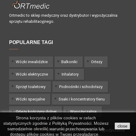
Ortmedic to sklep medyczny oraz dystrybutor i wypożyczalnia
sprzętu rehabilitacyjnego.
POPULARNE TAGI
Wózki inwalidzkie
Balkoniki
Ortezy
Wózki elektryczne
Inhalatory
Sprzęt toaletowy
Podnośniki i schodołazy
Wózki specjalne
Ssaki i koncentratory tlenu
Ortezy kończyny dolnej
Wypożyczalnia
Strona korzysta z plików cookies w celach
statystycznych zgodnie z Polityką Prywatności. Możesz
close
samodzielnie określić warunki przechowywania lub
© 2016
Ortmedic.pl
sklep medyczny, dystrybutor i wypożyczalnia
dostępu plików cookies w Twojej przeglądarce.