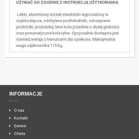
UŻYWAĆ GO ZGODNIE Z INSTRUKCJĄ UŻYTKOWANIA
Lekki, aluminiowy wózek inwalidzki wyposażony w
szybkozłącza, odchylane podłokietniki, odczepiane
podnóżki, poduszkę, lane koła przednie o dużej grubości
oraz pneumatyczne koła tylne. Opcjonalnie dostępna jest
również wersja z hamulcami dla opiekuna. Maksymalna
waga użytkownika 115 kg.
INFORMACJE
O nas
Kontakt
Serwis
Oferta