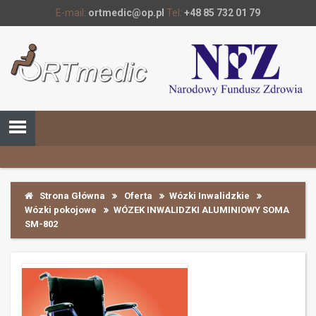
E-mail:
ortmedic@op.pl
Tel:
+48 85 732 01 79
Strona Główna
Oferta
Wózki Inwalidzkie
Wózki pokojowe
WÓZEK INWALIDZKI ALUMINIOWY SOMA
SM-802