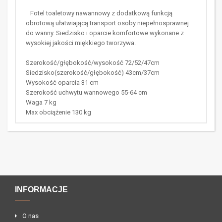
Fotel toaletowy nawannowy z dodatkową funkcją
obrotową ułatwiającą transport osoby niepełnosprawnej
do wanny. Siedzisko i oparcie komfortowe wykonane z
wysokiej jakości miękkiego tworzywa.
Szerokość/głębokość/wysokość 72/52/47cm
Siedzisko(szerokość/głębokość) 43cm/37cm
Wysokość oparcia 31 cm
Szerokość uchwytu wannowego 55-64 cm
Waga 7 kg
Max obciążenie 130 kg
INFORMACJE
O nas