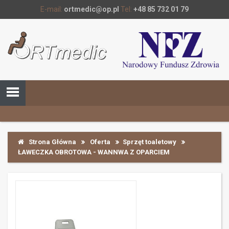
E-mail:
ortmedic@op.pl
Tel:
+48 85 732 01 79
Strona Główna
Oferta
Sprzęt toaletowy
ŁAWECZKA OBROTOWA - WANNWA Z OPARCIEM