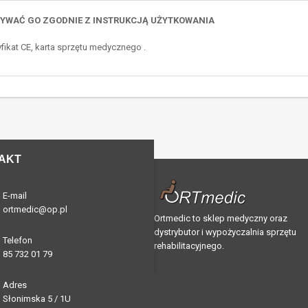
ŻYWAĆ GO ZGODNIE Z INSTRUKCJĄ UŻYTKOWANIA
fikat CE, karta sprzętu medycznego .
AKT
E-mail
ortmedic@op.pl
Ortmedic to sklep medyczny oraz
dystrybutor i wypożyczalnia sprzętu
Telefon
rehabilitacyjnego.
85 732 01 79
Adres
Słonimska 5 / 1U