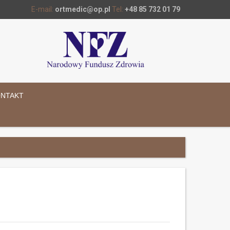
E-mail:
ortmedic@op.pl
Tel:
+48 85 732 01 79
NTAKT