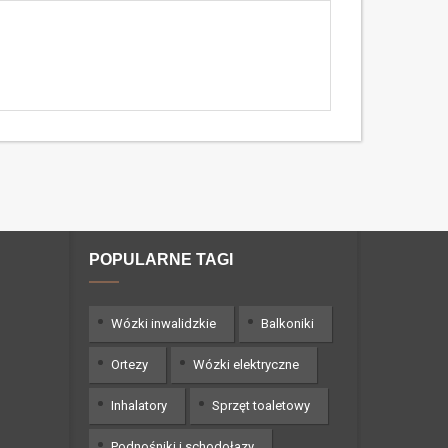
POPULARNE TAGI
Wózki inwalidzkie
Balkoniki
Ortezy
Wózki elektryczne
Inhalatory
Sprzęt toaletowy
Podnośniki i schodołazy