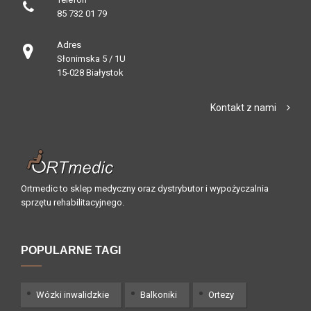
85 732 01 79
Adres
Słonimska 5 / 1U
15-028 Białystok
Kontakt z nami
Ortmedic to sklep medyczny oraz dystrybutor i wypożyczalnia
sprzętu rehabilitacyjnego.
POPULARNE TAGI
Wózki inwalidzkie
Balkoniki
Ortezy